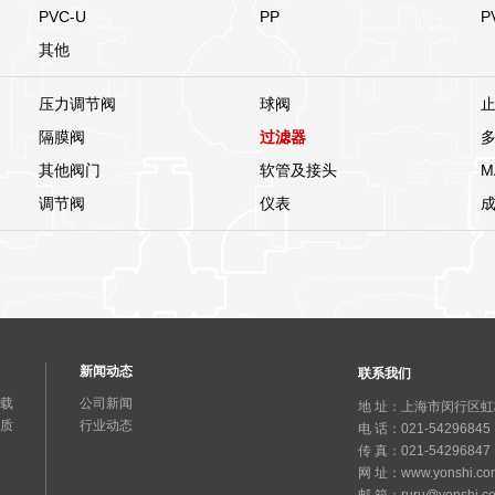
PVC-U
PP
P
其他
压力调节阀
球阀
隔膜阀
过滤器
其他阀门
软管及接头
M
调节阀
仪表
新闻动态
联系我们
载
公司新闻
地 址：上海市闵行区虹梅南
质
行业动态
电 话：021-54296845
传 真：021-54296847
网 址：www.yonshi.co