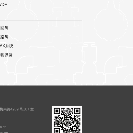
VDF
止回阀
多路阀
AX系统
成套设备
路4289 号107 室
m.cn